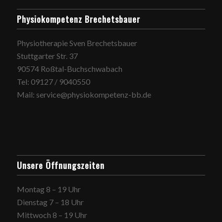
Physiokompetenz Brechetsbauer
Physiotherapie Sven Brechetsbauer
Stuttgarter Str. 37
90574 Roßtal-Buchschwabach
Tel: 09127 / 9040550
Mail: service@physiokompetenz-bb.de
Unsere Öffnungszeiten
Montag 8 – 19 Uhr
Dienstag 7 – 18 Uhr
Mittwoch 8 – 19 Uhr