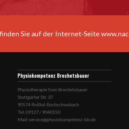
finden Sie auf der Internet-Seite www.na
Physiokompetenz Brechetsbauer
Physiotherapie Sven Brechetsbauer
Stuttgarter Str. 37
90574 Roßtal-Buchschwabach
Tel: 09127 / 9040550
Mail: service@physiokompetenz-bb.de