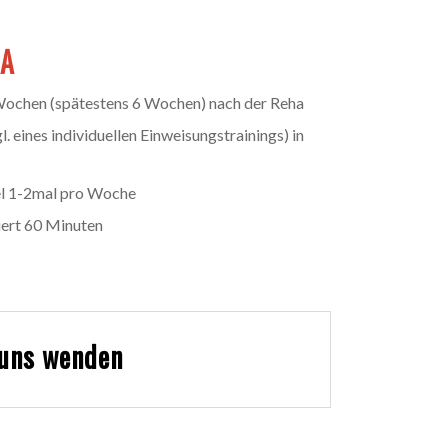
NA
Wochen (spätestens 6 Wochen) nach der Reha
. eines individuellen Einweisungstrainings) in
gel 1-2mal pro Woche
uert 60 Minuten
 uns wenden